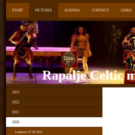
START
PICTURES
AGENDA
CONTACT
LINKS
Rapalje Celtic m
2023
2022
2021
2020
Langeness 07.08.2020