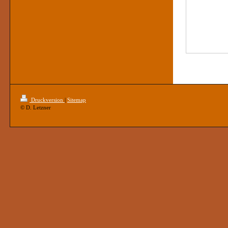
Druckversion
|
Sitemap
© D. Letzner